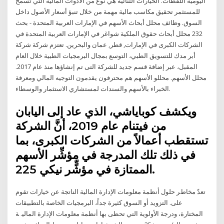
اليومية اللقطات. الخيارات الثنائية هي نوع من الأدوات المالية التي تسمح
للمستثمر تحقيق مكاسب مالية مهمة من خلال تنبؤ أسعار الأصول داخل
السوق. وظائف محلل أبحاث الأسهم في الإمارات العربية المتحدة - بحث
232 محلل أبحاث حقوق الملكية شواغر في الإمارات العربية المتحدة في
الشركات الكبرى في الإمارات, قطر, عمان والبحرين. تعتزم شركة شركة
أبر مدك للتسويق الطبي، التوسع بمجال البرمجيات الطبية خلال العام
المقبل، عبر إضافة قسم جديد للشركة التى تم إنشاؤها منذ عام 2017.
محلل الأسهم. محللو الأسهم هم محترفون يقدمون التوجيه المالي ومعرفة
الخبراء بالأسهم والسندات لمستشاري الاستثمار والوسطاء.
ويكشف كوباياشي، الذي عاد إلى اليابان
من فيتنام عام 2019، أنَّ الشركة
تستقطب أعمالاً من الشركات الكبرى، بما
في ذلك تلك المدرجة في مؤشِّر الأسهم
الممتازة في مؤشٍّر نيكي 225.
ﺗﻌﺪّ ﻣﺨﺎﻁﺮ ﺣﻠﻮﻝ ﺃﻧﻈﻤﺔ ﻣﻌﻠﻮﻣﺎﺕ ﺍﻹﺩﺍﺭﺓ ﺍﻟﻤﺎﻟﻴﺔ ﺍﻟﻨﺎﺗﺠﺔ ﻋﻦ ﺧﻴﺎﺭﺍﺕ ﺗﻘﻮﻡ
ﻋﻠﻰ. ﺍﻟﺘﺰﻭﻳﺪ ﺃﻭ ﺍﻟﺴﻮﻕ ﻛﺜﻴﺮﺓ ﺟﺪﺍً، ﺍﻟﺒﺮﻣﺠﻴﺎﺕ ﺍﻟﺨﺎﺻﺔ ﺑﺎﻟﺘﻄﺒﻴﻘﺎﺕ
ﺍﻟﻤﺨﺘﺎﺭﺓ، ﻭﺩﺭﺟﺔ ﺍﻷﻭﻟﻮﻳﺔ ﺍﻟﺘﻲ ﺗﺤﻈﻰ ﺑﻬﺎ ﺃﻧﻈﻤﺔ ﻣﻌﻠﻮﻣﺎﺕ ﺍﻹﺩﺍﺭﺓ ﺍﻟﻤﺎﻟﻴ. ﺔ