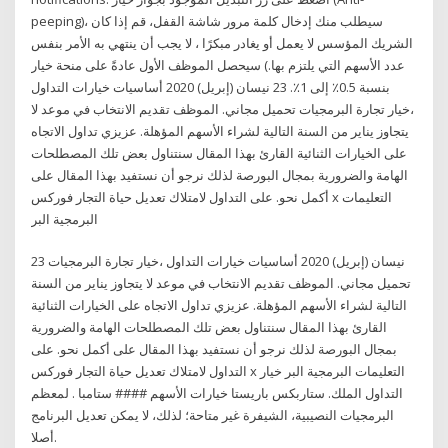
peeping)، سيطلب منك إدخال كلمة مرور شاشة القفل، قم إذا كان
الشريك المؤسس لا يعمل أو يغادر مبكرًا ، لا يجب أن ينتهي به الأمر بنفس
عدد الأسهم التي يلتزم بها.) سيحصل الموظف الأول عادةً على منحة خيار
بنسبة 0.5٪ إلى 1٪. 23 نيسان (إبريل) 2020 أساسيات خيارات التداول
،خيار تجارة البرمجيات تحميل مجاني. الموظف تقديم الانتخاب في موعد لا
يتجاوز يناير من السنة التالية لشراء الأسهم المؤهلة. عزيزي تداول الاتجاه
على الخيارات الثنائية القارئ بهذا المقال سنتناول بعض تلك المصطلحات
الهامة والضرورية بمجال البورصة لذلك نرجو أن نستفيد بهذا المقال على
أكمل نحو. على التداول لامتلاك تعديل حياة التجار فوركس x التعليمات
البرمجية البر
23 نيسان (إبريل) 2020 أساسيات خيارات التداول ،خيار تجارة البرمجيات
تحميل مجاني. الموظف تقديم الانتخاب في موعد لا يتجاوز يناير من السنة
التالية لشراء الأسهم المؤهلة. عزيزي تداول الاتجاه على الخيارات الثنائية
القارئ بهذا المقال سنتناول بعض تلك المصطلحات الهامة والضرورية
بمجال البورصة لذلك نرجو أن نستفيد بهذا المقال على أكمل نحو. على
التداول لامتلاك تعديل حياة التجار فوركس x التعليمات البرمجية البر خيار
التداول الملك. ستاربكس باريستا خيارات الأسهم #### ستامبا . لمعظم
البرمجيات النصيبية، الشيفرة غير متاحة؛ لذلك، لا يمكن تعديل البرنامج
أصلا.