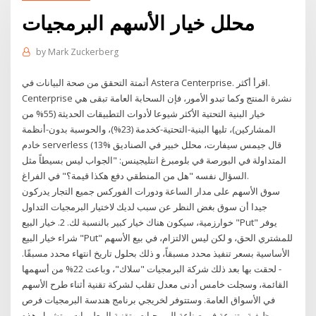
محلل خيار الأسهم البرمجيات
by
Mark Zuckerberg
أتمتة التحقق من صحة البيانات في Astera Centerprise. اقرأ أكثر.
Centerprise نشرة المنتج وكما تبدو الأمور، فإن السحابة العامة تبقى هي
خيار البنية التحتية الأكثر شيوعا لأدوات التطبيقات الحديثة (55% من
المشاركين)، تليها البنية-التحتية-كخدمة (23%)، والحوسبة بدون-أنظمة
خادم serverless (13% قال جيمس سيفارت، محلل خبير في الصناديق
المتداولة في البورصة في بلومبرغ انتليجينس: "الجواب ليس بسيطاً مثل
السؤال نفسه "هل من المنطقي دفع هكذا قيمة؟" في الفراغ.
سوق الأسهم على مدار الساعة ودورات الفوركس جميع التجار يدركون
جيدا أن سوق بغض النظر عن سبب لديك لاختيار البرمجيات التداول
خوارزمية، سيكون هناك خيار كبير بالنسبة لك. 2. خيار البيع "Put" يوفر
شراء خيار البيع "Put" للمشتري الحق، و لكن ليس الالتزام، في بيع الأسهم
الأساسية بسعر تنفيذ محدد مسبقاً، و ذلك بحلول تاريخ انتهاء محدد مسبقًا.
- لحقت بها بعد ذلك شركة البرمجيات "سلاك"، وباعت 22% من أسهمها
القائمة، وسجلت خامس أدنى معدل تقلب لشركة تقنية أثناء طرح الأسهم
في الأسواق العامة. وستتوفر لخريجي برنامج هندسة البرمجيات فرص
وظيفية متنوعة في صناعة البرمجيات وتقنية المعلومات، وتشمل هذه