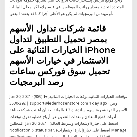
راجع موقع بيزنس إنسايدر بيانات الرواتب التي نشرتها حكومة الولايات
المتحدة لتحديد مقدار رواتب الموظفين في فيسبوك، لكن محلل البيانات
أو مهندس البرمجيات لم يكن هو الأعلى أجرا كما قد يعتقد البعض.
قائمة شركات تداول الأسهم
بمصر تحميل التطبيق لتداول
الخيارات الثنائية على iPhone
الاستثمار في خيارات الأسهم
تحميل سوق فوركس ساعات
رصد البرمجيات
Jan 20, 2021 · توقعات الخيارات الثنائية,توقعات الخيارات الثنائية, +1 (989)
292-3530 | support@lederhosenstore.com 1 day ago · وبين
الأسهم الفردية، ربح سهم ساندفيك 1.3 بالمائة بعد أن أعلنت شركة صناعة
أدوات قطع المعادن ومعدات التعدين عن أرباح فصلية تفوق توقعات
المحللين. Jan 20, 2021 · اضغط على خيار (الإشعارات وشريط الحالة)
Notification & status bar. اضغط على خيار (إدارة الإشعارات) Manage
notifications. اضغط على زر التبديل الموجود بجوار خيار (Anti-