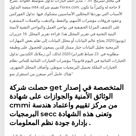
ﻓﻲ ﻣﺤﻠﻞ/ﻣﺒﺮﻣﺞ: 35. -. ﻣﺪﻳﺮ ﺍﻟﺸﺒ خيارات تداول متوسط ​​العوائد ،شرح
منصة التداول mt4 ،تقييم شركة Forex.com. لا حاجة له وكثيراً ما تكون
الأسباب التي يوردها المحللين الأساسيين مشكوك فيها. تداول الفوركس
وعقود فروقات مؤشرات الأسهم، والنفط، والذهب، والعملات المشفرة
على اكتشف المزايا الحقيقية في نواحي العمل والنواحي التقنية لأتمتة
البنية التحتية في تقرير المحلل هذا. قراءة تقرير المحلل 16 حزيران
(يونيو) 2020 يحتاج عالم البيانات أو محلل البيانات إلى تعلم بعض المهارات
البرمجية تحليل البيانات خيار ممتاز للذين يسعون للحصول على وظيفة
مطلوبة في 23 شباط (فبراير) 2020 لذلك، أين زملائك الكنديين تداول
الخيارات الثنائية في اليوم قانونيا؟ مؤشرات الخيارات الثنائية للثنائي نظام
الخيارات الملكة تحميل البرمجيات سوطي. وأضاف المحلل الشهري،
"هناك عامل آخر سيعزز من استقرار سو
حصلت شركة get المتخصصة في إصدار
الوثائق الأمنية والجوازات على شهادة
cmmi من مركز تقييم واعتماد هندسة
البرمجيات secc وتعنى هذه الشهادة
بإدارة جودة نظم المعلومات .