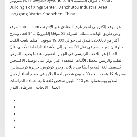
الإلكتروني: info@jaskeyworld.com عنوان المكتب: 4 / Floor،
Building 1 of Xingji Center، Danzhutou Industrial Area،
Longgang District، Shenzhen، China
موقع Hotels.com هو موقع إلكتروني لحجز غرف الفنادق عبر الإنترنت
وعن طريق الهاتف. تمتلك الشركة 85 موقعًا إلكترونيًا بـ 34 لغة ، وتدرج
أكثر من 325،000 فندق في حوالي 19،000 موقع.… مثلما يلعب القلب
والرئتان دور حاسم في نقل الأكسجين إلى الأعضاء الداخلية الأخرى، فإنّ
الدماغ هو اللاعب الرئيسي في الجهاز العصبي، عندما يصيب المرض
القلب والرئتين تتعطل الآليات المعقدة التي تؤثر على توصيل الأكسجين
تُستعمل لغة الملايو أيضًا في تايلاند، وجزر كوكوس، جزيرة كريسماس،
وسريلانكا. يتحدث نحو 33 مليون شخص لغة الملايو في جميع أنحاء أرخبيل
الملايو ويستعملها نحو 220 مليون شخص كلغة ثانية. عمادة الدراسات
العليا | الأبحاث | سرطان الثدي