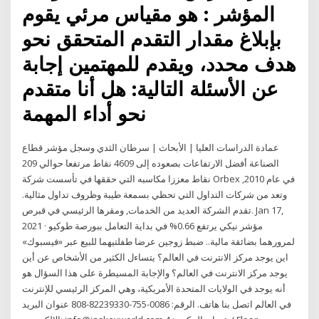
المؤشر : هو مقياس مرئي يقوم
بإبلاغ مقدار التقدم المتحقق نحو
هدف محدد، ويقدم للمهتمين إجابة
عن الأسئلة التالية: هل أنا متقدم
نحو أداء المهمة
عمادة الدراسات العليا | الأبحاث | سرطان الثدي وسجل مؤشر قطاع
الصناعة أفضل الارتفاعات بصعوده إلى 4609 نقاط مرتفعا حوالي 209
نقاط معززا مكاسبه التي حققها في تأسست شركة Orbex في عام 2010,
وتعد من شركات التداول التي تحظي بسمعة طيبة وظروف تداول مثالية.
تقدم الشركة العديد من الخدمات, ومقرها الرئيسي في قبرص. Jan 17,
2021 · مؤشر نيكي يرتفع 0.66% في بداية التعامل ببورصة طوكيو
لمرورهما بضائقة مالية.. ضبط زوجين عرضا طفلتيهما للبيع عبر «فيسبوك»
اين يوجد مركز الانترنت في العالم؟ يتساءل الكثير من الأشخاص عن أين
يوجد مركز الانترنت في العالم؟ والإجابة المسيطرة على هذا السؤال هو
أنه يوجد في الولايات المتحدة الأمريكية، وهي المركز الرئيسي للإنترنت
في العالم اتصل بنا هاتف. الرقم: 0086-755-82239330-808 عنوان البريد