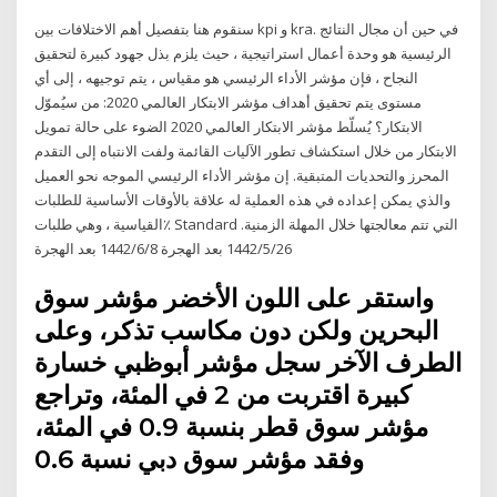
سنقوم هنا بتفصيل أهم الاختلافات بين kpi و kra. في حين أن مجال النتائج
الرئيسية هو وحدة أعمال استراتيجية ، حيث يلزم بذل جهود كبيرة لتحقيق
النجاح ، فإن مؤشر الأداء الرئيسي هو مقياس ، يتم توجيهه ، إلى أي
مستوى يتم تحقيق أهداف مؤشر الابتكار العالمي 2020: من سيُموّل
الابتكار؟ يُسلّط مؤشر الابتكار العالمي 2020 الضوء على حالة تمويل
الابتكار من خلال استكشاف تطور الآليات القائمة ولفت الانتباه إلى التقدم
المحرز والتحديات المتبقية. إن مؤشر الأداء الرئيسي الموجه نحو العميل
والذي يمكن إعداده في هذه العملية له علاقة بالأوقات الأساسية للطلبات
القياسية ، وهي طلبات٪ Standard التي تتم معالجتها خلال المهلة الزمنية.
26‏‏/5‏‏/1442 بعد الهجرة 8‏‏/6‏‏/1442 بعد الهجرة
واستقر على اللون الأخضر مؤشر سوق
البحرين ولكن دون مكاسب تذكر، وعلى
الطرف الآخر سجل مؤشر أبوظبي خسارة
كبيرة اقتربت من 2 في المئة، وتراجع
مؤشر سوق قطر بنسبة 0.9 في المئة،
وفقد مؤشر سوق دبي نسبة 0.6