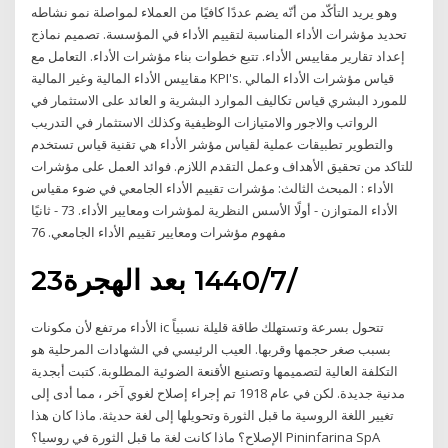
وهو يريد التأكّد من أنّه يضم عددًا كافيًا من العملاء لمواصلة نمو نشاطه
تحديد مؤشرات الأداء المناسبة لتقييم الأداء في المؤسسة. تصميم نماذج
إعداد تقارير مقاييس الأداء. تتبع خطوات بناء مؤشرات الأداء. التعامل مع
مقاييس الأداء المالية وغير المالية KPI's. قياس مؤشرات الأداء المالي
للمورد البشري قياس تكاليف الموارد البشرية و العائد على الاستثمار في
الرواتب والاجور والامتيازات الوظيفية وكذلك الاستثمار في التدريب
والتطوير تطبيقات عملية لقياس مؤشر الأداء هي تقنية قياس تستخدم
للتاكد من تحقيق الأهداف وعمل التقدم اللازم. فوائد العمل على مؤشرات
الأداء : المبحث الثالث: مؤشرات تقييم الأداء الجامعي في ضوء مقياس
الأداء المتوازن - أولًا الأسس النظرية لمؤشرات ومعايير الأداء. 73 - ثانيًا
مفهوم مؤشرات ومعايير تقييم الأداء الجامعي. 76
23‏‏/7‏‏/1440 بعد الهجرة
الأداء مرتفع لأن مكونات ic تتحول بسرعة وتستهلك طاقة قليلة نسبياً
بسبب صغر حجمها وقربها. العيب الرئيسي في الشهادات المرحلية هو
التكلفة العالية لتصميمها وتصنيع الأقنعة الضوئية المطلوبة. كتبت أبجدية
مدنية جديدة. لكن في عام 1918 تم إجراء إصلاح لغوي آخر ، مما أدى إلى
تغيير اللغة الروسية ما قبل الثورة وتحويلها إلى لغة حديثة. ماذا كان هذا
الإصلاح؟ ماذا كانت لغة ما قبل الثورة في روسيا؟ Pininfarina SpA