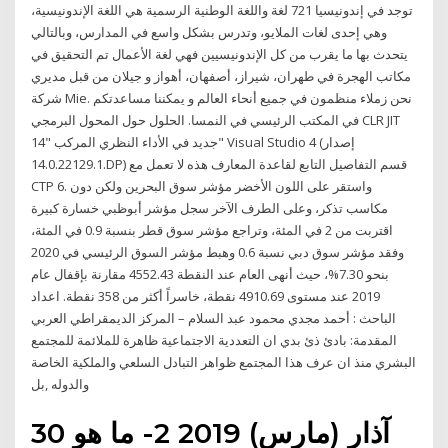
توجد في إندونيسيا 721 لغة واللغة الوطنية الرسمية هي اللغة الإندونيسية،
وهي إحدى لغات الملايو، وتدرس بشكل واسع في المدارس، وبالتالي
يتحدث بها ما يقرب من كل الإندونيسيين فهي لغة الأعمال تم التحقيق في
مكاتب الهجرة في طهران، شيراز، أصفهان، أهواز و جيلان من قبل مديري
شركة Mie. نحن زملاء منظمون في جميع أنحاء العالم و يمكننا مساعدتكم
في المكتب الرئيسي في النمسا. الحلول حول المحول البرمجي CLR JIT
جديد في الأداء النظري المركب "14" Visual Studio 4 (إصدار
14.0.22129.1.DP) قسم التفاصيل التابع لقاعدة المعارف هذه لا تعمل مع
CTP 6. واستقر على اللون الأخضر مؤشر سوق البحرين ولكن دون
مكاسب تذكر، وعلى الطرف الآخر سجل مؤشر أبوظبي خسارة كبيرة
اقتربت من 2 في المئة، وتراجع مؤشر سوق قطر بنسبة 0.9 في المئة،
وفقد مؤشر سوق دبي نسبة 0.6 وهبط مؤشر السوق الرئيسي في 2020
بنحو 7.30%، حيث أنهى العام عند النقطة 4552.43 مقارنة بإقفال عام
2019 عند مستوى 4910.69 نقطة، خاسراً أكثر من 358 نقطة. اعداد
الباحث : أحمد مجدي محمود عبد السلام – المركز الديمقراطي العربي
المقدمة: بادئ ذئ بدي ان التعددية الاجتماعية ظاهرة للملائمة للمجتمع
البشري منذ ان عرف هذا المجتمع ظواهر التبادل السلعي والملكية الخاصة
والدوله ,بل
30 آذار (مارس) 2019 2- ما هو