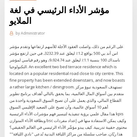
مؤشر الأداء الرئيسي في لغة
الملايو
by
Administrator
على الرغم من ذلك، واصلت العقود الآجلة للأسهم ارتفاعها وتقدم مؤشر
اس آند بي 500 بواقع 1.2٪ ليغلق عند 3232.39، في حين ارتفع مؤشر
ناسداك 100 بنسبة 1.1٪ ليغلق عند 9،924.74، وهو رقم قياسي لمؤشر
التكنولوجيا. An excellent two bed terrace residence which is
located on a popular residential road close to city centre. This
fine property has been extended downstairs, and now boasts
a rather large kitchen / diningroom. تستهدف السعودية تبوؤ مركز
متقدم بين أسواق المال العالمية، بما يحقق بالتالي أهداف برنامج تطوير
القطاع المالي، والذي يعمل على أن تصبح السوق السعودية واحدة من
أهم 10 أسواق عالمية، وأن تصبح على الصعيد الإقليمي السوق
هذا مقال علمي برؤية تنفيذية لتيسير فهم مؤشرات الأداء الرئيسية kpis
وبطاقة الأداء المتوازن bsc وكيف يمكن الاستفادة منها في إعداد مفردات
محتوى حقيبة تدريبية. كيف يبدو مؤشّر الأداء الرئيسي في العالم الحقيقي؟
هذا ريّان، صاحب سلسلة من مراكز اللياقة البدنية تُدعى "نادي اللياقة""